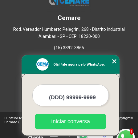
Cemare
Rod. Vereador Humberto Pelegrini, 268 - Distrito Industrial
Alambari - SP - CEP: 18220-000
(15) 3392-3865
Home
Olá! Fale agora pelo WhatsApp.
Empresa
Missão
Serviços
Contato
Mapa do site
Mais Serviços
O inteiro teor deste site está sujeito à proteção de direitos autorais. Copyright©
Iniciar conversa
Cemare (Lei 9610 de 19/02/1998)
1