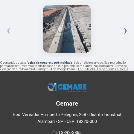
‹
›
O conteúdo do texto "
caixa de concreto pré moldada
" é de direito reservado. Sua reprodução,
parcial ou total, mesmo citando nossos links, é proibida sem a autorização do autor. Crime de
violação de direito autoral – artigo 184 do Código Penal –
Lei 9610/98 - Lei de direitos autorais
.
Cemare
Rod. Vereador Humberto Pelegrini, 268 - Distrito Industrial
Alambari - SP - CEP: 18220-000
(15) 3392-3865