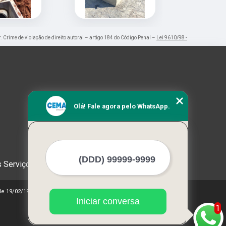
r. Crime de violação de direito autoral – artigo 184 do Código Penal –
Lei 9610/98 -
Olá! Fale agora pelo WhatsApp.
 Serviços
 de 19/02/1998)
Iniciar conversa
1