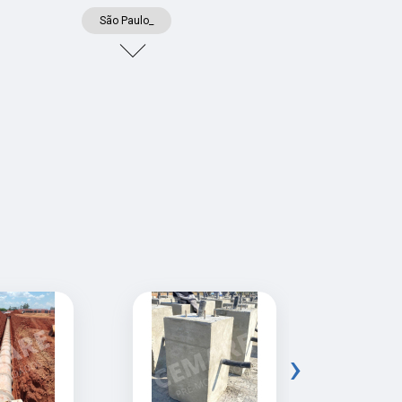
São Paulo_
›