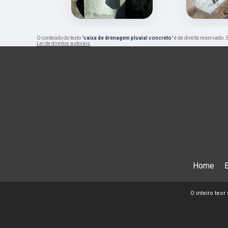
O conteúdo do texto "
caixa de drenagem pluvial concreto
" é de direito reservado
Lei de direitos autorais
.
Home
O inteiro teor