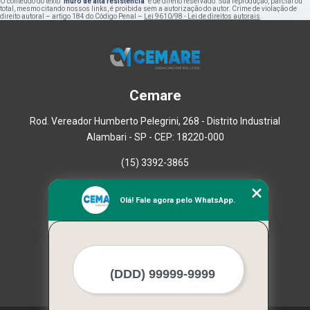
O conteúdo do texto "
muro de alta resistência
" é de direito reservado. Sua reprodução, parcial ou
total, mesmo citando nossos links, é proibida sem a autorização do autor. Crime de violação de
direito autoral – artigo 184 do Código Penal –
Lei 9610/98 - Lei de direitos autorais
.
Cemare
Rod. Vereador Humberto Pelegrini, 268 - Distrito Industrial
Alambari - SP - CEP: 18220-000
(15) 3392-3865
Home
Olá! Fale agora pelo WhatsApp.
Empresa
Missão
Serviços
Contato
Mapa do site
Mais Serviços