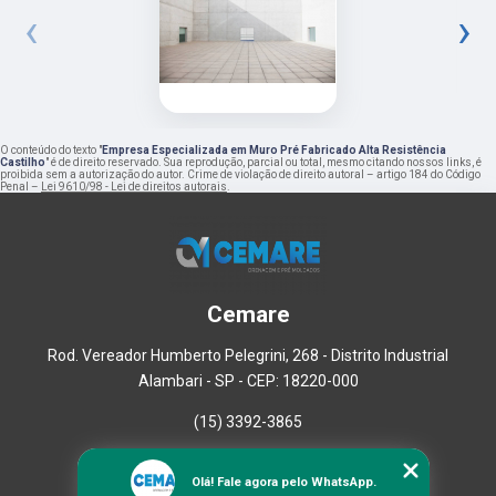
‹
›
O conteúdo do texto "
Empresa Especializada em Muro Pré Fabricado Alta Resistência
Castilho
" é de direito reservado. Sua reprodução, parcial ou total, mesmo citando nossos links, é
proibida sem a autorização do autor. Crime de violação de direito autoral – artigo 184 do Código
Penal –
Lei 9610/98 - Lei de direitos autorais
.
Cemare
Rod. Vereador Humberto Pelegrini, 268 - Distrito Industrial
Alambari - SP - CEP: 18220-000
(15) 3392-3865
Home
Olá! Fale agora pelo WhatsApp.
Empresa