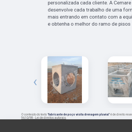
personalizada cada cliente. A Cemar
desenvolve cada trabalho de uma forma
mais entrando em contato com a equ
e obtenha o melhor do ramo de pisos 
‹
O conteúdo do texto "
fabricante de poço visita drenagem pluvial
" é de direito re
9610/98 - Lei de direitos autorais
.