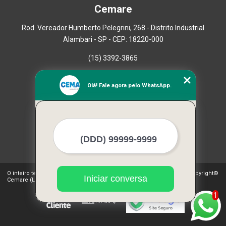
Cemare
Rod. Vereador Humberto Pelegrini, 268 - Distrito Industrial
Alambari - SP - CEP: 18220-000
(15) 3392-3865
Home
Olá! Fale agora pelo WhatsApp.
Empresa
Missão
Serviços
Contato
Mapa do site
Mais Serviços
O inteiro teor deste site está sujeito à proteção de direitos autorais. Copyright©
Iniciar conversa
Cemare (Lei 9610 de 19/02/1998)
1