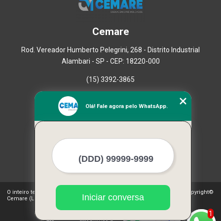
Cemare
Rod. Vereador Humberto Pelegrini, 268 - Distrito Industrial
Alambari - SP - CEP: 18220-000
(15) 3392-3865
Home
Olá! Fale agora pelo WhatsApp.
Empresa
Missão
Serviços
Contato
Mapa do site
Mais Serviços
O inteiro teor deste site está sujeito à proteção de direitos autorais. Copyright©
Iniciar conversa
Cemare (Lei 9610 de 19/02/1998)
1