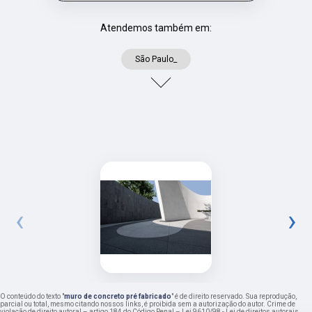
Atendemos também em:
São Paulo_
‹
›
O conteúdo do texto "
muro de concreto pré fabricado
" é de direito reservado. Sua reprodução,
parcial ou total, mesmo citando nossos links, é proibida sem a autorização do autor. Crime de
violação de direito autoral – artigo 184 do Código Penal –
Lei 9610/98 - Lei de direitos autorais
.