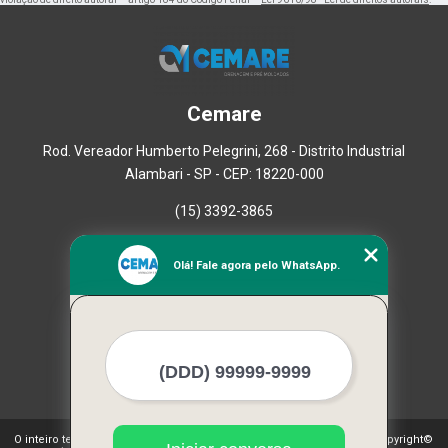
Cemare
Rod. Vereador Humberto Pelegrini, 268 - Distrito Industrial
Alambari - SP - CEP: 18220-000
(15) 3392-3865
Home
Olá! Fale agora pelo WhatsApp.
Empresa
Missão
Serviços
Contato
Mapa do site
Mais Serviços
O inteiro teor deste site está sujeito à proteção de direitos autorais. Copyright©