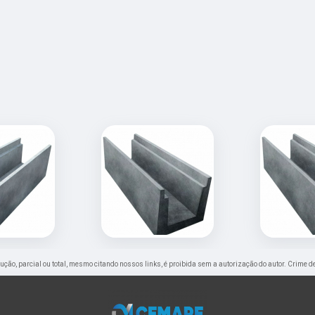
odução, parcial ou total, mesmo citando nossos links, é proibida sem a autorização do autor. Crime d