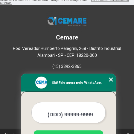
autorais
.
Cemare
Rod. Vereador Humberto Pelegrini, 268 - Distrito Industrial
Alambari - SP - CEP: 18220-000
(15) 3392-3865
Home
Olá! Fale agora pelo WhatsApp.
Empresa
Missão
Serviços
Contato
Mapa do site
Mais Serviços