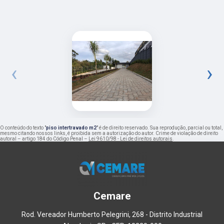
‹
›
O conteúdo do texto "
piso intertravado m2
" é de direito reservado. Sua reprodução, parcial ou total,
mesmo citando nossos links, é proibida sem a autorização do autor. Crime de violação de direito
autoral – artigo 184 do Código Penal –
Lei 9610/98 - Lei de direitos autorais
.
Cemare
Rod. Vereador Humberto Pelegrini, 268 - Distrito Industrial