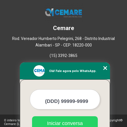
Cemare
Rod. Vereador Humberto Pelegrini, 268 - Distrito Industrial
Alambari - SP - CEP: 18220-000
(15) 3392-3865
Home
Olá! Fale agora pelo WhatsApp.
Empresa
Missão
Serviços
Contato
Mapa do site
Mais Serviços
O inteiro teor deste site está sujeito à proteção de direitos autorais. Copyright©
Iniciar conversa
Cemare (Lei 9610 de 19/02/1998)