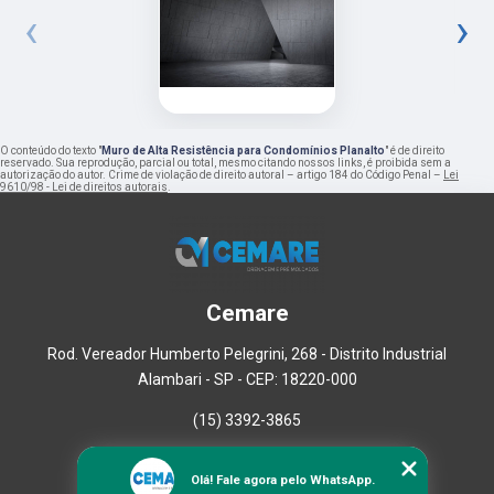
‹
›
O conteúdo do texto "
Muro de Alta Resistência para Condomínios Planalto
" é de direito
reservado. Sua reprodução, parcial ou total, mesmo citando nossos links, é proibida sem a
autorização do autor. Crime de violação de direito autoral – artigo 184 do Código Penal –
Lei
9610/98 - Lei de direitos autorais
.
Cemare
Rod. Vereador Humberto Pelegrini, 268 - Distrito Industrial
Alambari - SP - CEP: 18220-000
(15) 3392-3865
Home
Olá! Fale agora pelo WhatsApp.
Empresa