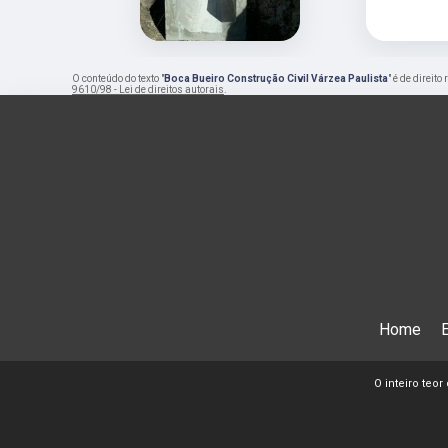
O conteúdo do texto "
Boca Bueiro Construção Civil Várzea Paulista
" é de direit
9610/98 - Lei de direitos autorais
.
Home
O inteiro teor