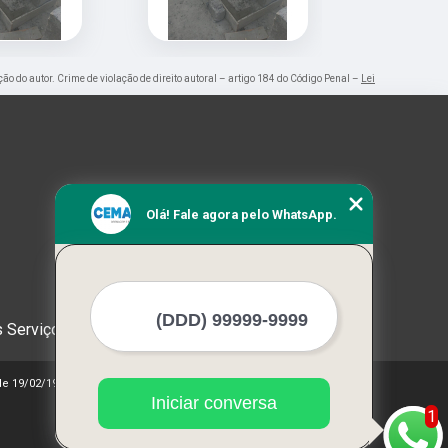
ção do autor. Crime de violação de direito autoral – artigo 184 do Código Penal –
Lei
Olá! Fale agora pelo WhatsApp.
 Serviços
 de 19/02/1998)
Iniciar conversa
1