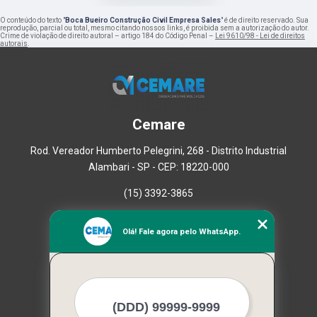
O conteúdo do texto "
Boca Bueiro Construção Civil Empresa Sales
" é de direito reservado. Sua
reprodução, parcial ou total, mesmo citando nossos links, é proibida sem a autorização do autor.
Crime de violação de direito autoral – artigo 184 do Código Penal –
Lei 9610/98 - Lei de direitos
autorais
.
Cemare
Rod. Vereador Humberto Pelegrini, 268 - Distrito Industrial
Alambari - SP - CEP: 18220-000
(15) 3392-3865
Home
Olá! Fale agora pelo WhatsApp.
Empresa
Missão
Serviços
Contato
Mapa do site