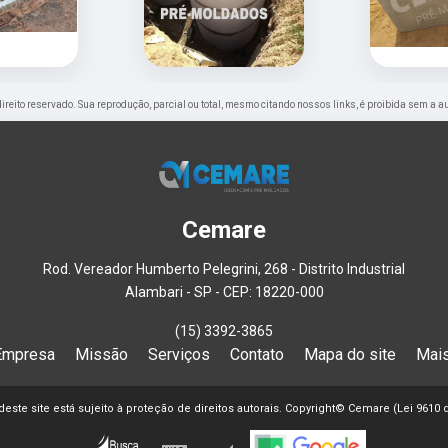
 direito reservado. Sua reprodução, parcial ou total, mesmo citando nossos links, é proibida sem a a
Cemare
Rod. Vereador Humberto Pelegrini, 268 - Distrito Industrial
Alambari - SP - CEP: 18220-000
(15) 3392-3865
Empresa
Missão
Serviços
Contato
Mapa do site
Mais
 deste site está sujeito à proteção de direitos autorais. Copyright© Cemare (Lei 9610