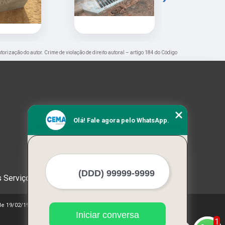
utorização do autor. Crime de violação de direito autoral – artigo 184 do Código
Olá! Fale agora pelo WhatsApp.
 Serviços
 de 19/02/1998)
Iniciar conversa
1