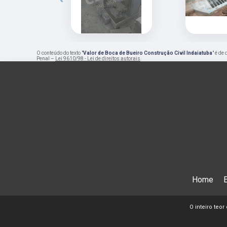
O conteúdo do texto "
Valor de Boca de Bueiro Construção Civil Indaiatuba
" é de
Penal –
Lei 9610/98 - Lei de direitos autorais
.
Home
O inteiro teor