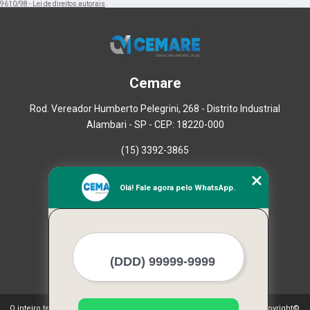
9610/98 - Lei de direitos autorais
.
Cemare
Rod. Vereador Humberto Pelegrini, 268 - Distrito Industrial
Alambari - SP - CEP: 18220-000
(15) 3392-3865
Home
Olá! Fale agora pelo WhatsApp.
Empresa
Missão
Serviços
Contato
Mapa do site
Mais Serviços
O inteiro teor deste site está sujeito à proteção de direitos autorais. Copyright©