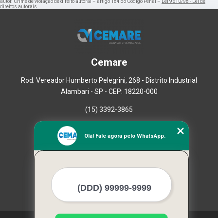
autor. Crime de violação de direito autoral – artigo 184 do Código Penal –
Lei 9610/98 - Lei de
direitos autorais
.
Cemare
Rod. Vereador Humberto Pelegrini, 268 - Distrito Industrial
Alambari - SP - CEP: 18220-000
(15) 3392-3865
Home
Olá! Fale agora pelo WhatsApp.
Empresa
Missão
Serviços
Contato
Mapa do site
Mais Serviços