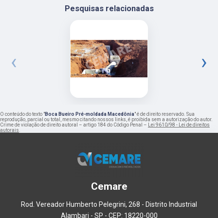
Pesquisas relacionadas
‹
›
O conteúdo do texto "
Boca Bueiro Pré-moldada Macedônia
" é de direito reservado. Sua
reprodução, parcial ou total, mesmo citando nossos links, é proibida sem a autorização do autor.
Crime de violação de direito autoral – artigo 184 do Código Penal –
Lei 9610/98 - Lei de direitos
autorais
.
Cemare
Rod. Vereador Humberto Pelegrini, 268 - Distrito Industrial
Alambari - SP - CEP: 18220-000