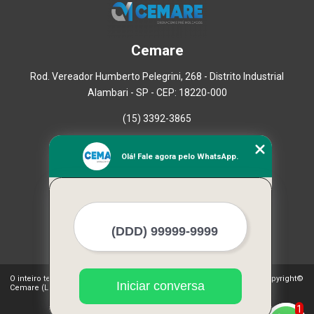
Cemare
Rod. Vereador Humberto Pelegrini, 268 - Distrito Industrial
Alambari - SP - CEP: 18220-000
(15) 3392-3865
Home
Olá! Fale agora pelo WhatsApp.
Empresa
Missão
Serviços
Contato
Mapa do site
Mais Serviços
O inteiro teor deste site está sujeito à proteção de direitos autorais. Copyright©
Iniciar conversa
Cemare (Lei 9610 de 19/02/1998)
1