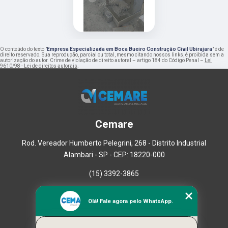
O conteúdo do texto "
Empresa Especializada em Boca Bueiro Construção Civil Ubirajara
" é de
direito reservado. Sua reprodução, parcial ou total, mesmo citando nossos links, é proibida sem a
autorização do autor. Crime de violação de direito autoral – artigo 184 do Código Penal –
Lei
9610/98 - Lei de direitos autorais
.
Cemare
Rod. Vereador Humberto Pelegrini, 268 - Distrito Industrial
Alambari - SP - CEP: 18220-000
(15) 3392-3865
Home
Olá! Fale agora pelo WhatsApp.
Empresa
Missão
Serviços