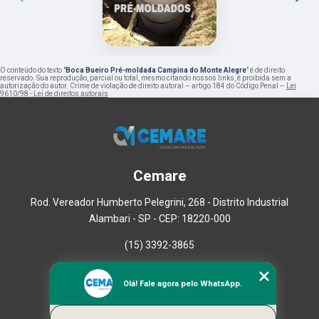
O conteúdo do texto "
Boca Bueiro Pré-moldada Campina do Monte Alegre
" é de direito
reservado. Sua reprodução, parcial ou total, mesmo citando nossos links, é proibida sem a
autorização do autor. Crime de violação de direito autoral – artigo 184 do Código Penal –
Lei
9610/98 - Lei de direitos autorais
.
Cemare
Rod. Vereador Humberto Pelegrini, 268 - Distrito Industrial
Alambari - SP - CEP: 18220-000
(15) 3392-3865
Home
Olá! Fale agora pelo WhatsApp.
Empresa
Missão