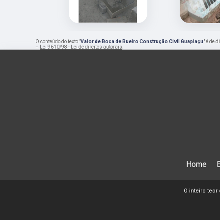
O conteúdo do texto "
Valor de Boca de Bueiro Construção Civil Guapiaçu
" é de 
–
Lei 9610/98 - Lei de direitos autorais
.
Home
O inteiro teor