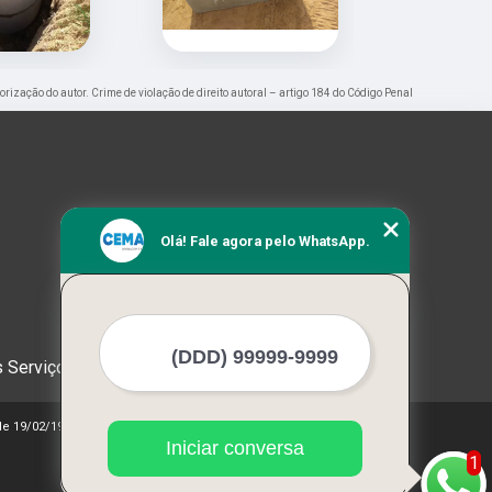
torização do autor. Crime de violação de direito autoral – artigo 184 do Código Penal
Olá! Fale agora pelo WhatsApp.
 Serviços
 de 19/02/1998)
Iniciar conversa
1