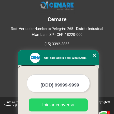
Cemare
Rod. Vereador Humberto Pelegrini, 268 - Distrito Industrial
Alambari - SP - CEP: 18220-000
(15) 3392-3865
Home
Olá! Fale agora pelo WhatsApp.
Empresa
Missão
Serviços
Contato
Mapa do site
Mais Serviços
O inteiro teor deste site está sujeito à proteção de direitos autorais. Copyright©
Iniciar conversa
Cemare (Lei 9610 de 19/02/1998)
1