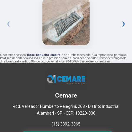
‹
›
O conteúdo do texto "
Boca de Bueiro Limeira
" é de direito reservado. Sua reprodução, parcial ou
total, mesmo citando nossos links, é proibida sem a autorização do autor. Crime de violação de
direito autoral – artigo 184 do Código Penal –
Lei 9610/98 - Lei de direitos autorais
.
Cemare
Rod. Vereador Humberto Pelegrini, 268 - Distrito Industrial
Alambari - SP - CEP: 18220-000
(15) 3392-3865