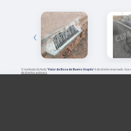
‹
O conteúdo do texto "
Valor de Boca de Bueiro Urupês
" é de direito reservado. Su
de direitos autorais
.