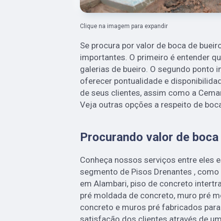
Clique na imagem para expandir
Se procura por valor de boca de bueir
importantes. O primeiro é entender q
galerias de bueiro. O segundo ponto i
oferecer pontualidade e disponibilid
de seus clientes, assim como a Cem
Veja outras opções a respeito de boca
Procurando valor de boca
Conheça nossos serviços entre eles 
segmento de Pisos Drenantes , como 
em Alambari, piso de concreto intertr
pré moldada de concreto, muro pré mo
concreto e muros pré fabricados par
satisfação dos clientes através de um