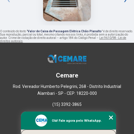
O conteúdo do texto "
Valor de Caixa de Passagem Elétrica Chão Planalto
" é de direito reservado.
Sua reprodução, parcial ou total, mesmo citando nossos links, é proibida sem a autorização do
autor. Crime de violação de direito autoral – artigo 184 do Código Penal –
Lei 9610/98 - Lei de
direitos autorais
.
Cemare
Rod. Vereador Humberto Pelegrini, 268 - Distrito Industrial
Alambari - SP - CEP: 18220-000
(15) 3392-3865
Home
Olá! Fale agora pelo WhatsApp.
Empresa
Missão