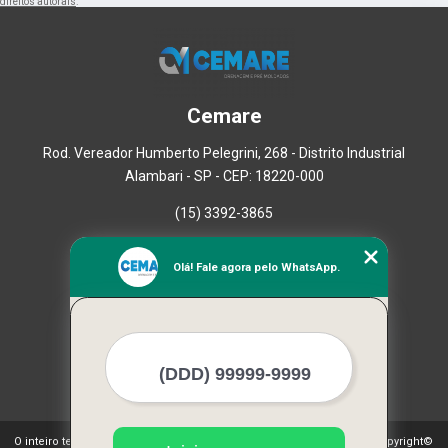
direitos autorais
.
Cemare
Rod. Vereador Humberto Pelegrini, 268 - Distrito Industrial
Alambari - SP - CEP: 18220-000
(15) 3392-3865
Home
Olá! Fale agora pelo WhatsApp.
Empresa
Missão
Serviços
Contato
Mapa do site
Mais Serviços
O inteiro teor deste site está sujeito à proteção de direitos autorais. Copyright©