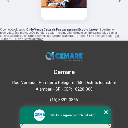
O conteúdo do texto "
Onde Vende Caixa de Passagem para Esgoto Itapevi
" é de direito
reservado. Sua reprodução, parcial ou total, mesmo citando nossos links, é proibida sem a
autorização do autor. Crime de violação de direito autoral – artigo 184 do Código Penal –
Lei
9610/98 - Lei de direitos autorais
.
Cemare
Rod. Vereador Humberto Pelegrini, 268 - Distrito Industrial
Alambari - SP - CEP: 18220-000
(15) 3392-3865
Home
Olá! Fale agora pelo WhatsApp.
Empresa
Missão