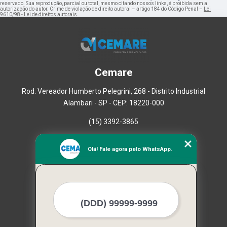
reservado. Sua reprodução, parcial ou total, mesmo citando nossos links, é proibida sem a
autorização do autor. Crime de violação de direito autoral – artigo 184 do Código Penal –
Lei
9610/98 - Lei de direitos autorais
.
Cemare
Rod. Vereador Humberto Pelegrini, 268 - Distrito Industrial
Alambari - SP - CEP: 18220-000
(15) 3392-3865
Home
Olá! Fale agora pelo WhatsApp.
Empresa
Missão
Serviços
Contato
Mapa do site
Mais Serviços