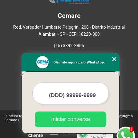
Cemare
Rod. Vereador Humberto Pelegrini, 268 - Distrito Industrial
Alambari - SP - CEP: 18220-000
(15) 3392-3865
Home
Olá! Fale agora pelo WhatsApp.
Empresa
Missão
Serviços
Contato
Mapa do site
Mais Serviços
O inteiro teor deste site está sujeito à proteção de direitos autorais. Copyright©
Iniciar conversa
Cemare (Lei 9610 de 19/02/1998)
1