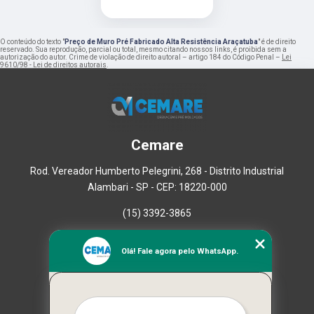
O conteúdo do texto "
Preço de Muro Pré Fabricado Alta Resistência Araçatuba
" é de direito
reservado. Sua reprodução, parcial ou total, mesmo citando nossos links, é proibida sem a
autorização do autor. Crime de violação de direito autoral – artigo 184 do Código Penal –
Lei
9610/98 - Lei de direitos autorais
.
Cemare
Rod. Vereador Humberto Pelegrini, 268 - Distrito Industrial
Alambari - SP - CEP: 18220-000
(15) 3392-3865
Home
Olá! Fale agora pelo WhatsApp.
Empresa
Missão
Serviços
Contato