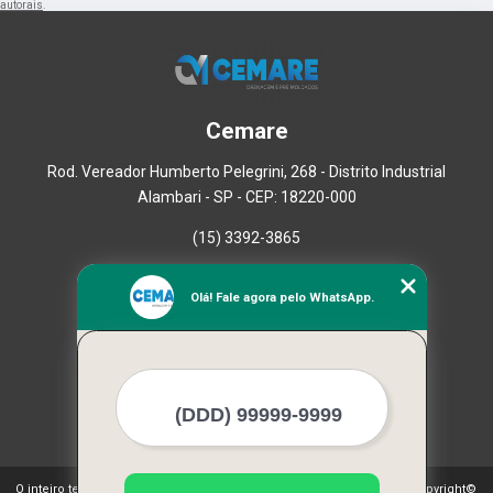
autorais
.
Cemare
Rod. Vereador Humberto Pelegrini, 268 - Distrito Industrial
Alambari - SP - CEP: 18220-000
(15) 3392-3865
Home
Olá! Fale agora pelo WhatsApp.
Empresa
Missão
Serviços
Contato
Mapa do site
Mais Serviços
O inteiro teor deste site está sujeito à proteção de direitos autorais. Copyright©