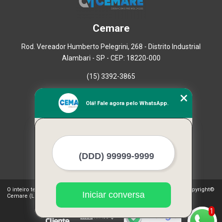
Cemare
Rod. Vereador Humberto Pelegrini, 268 - Distrito Industrial
Alambari - SP - CEP: 18220-000
(15) 3392-3865
Home
Olá! Fale agora pelo WhatsApp.
Empresa
Missão
Serviços
Contato
Mapa do site
Mais Serviços
O inteiro teor deste site está sujeito à proteção de direitos autorais. Copyright©
Iniciar conversa
Cemare (Lei 9610 de 19/02/1998)
1