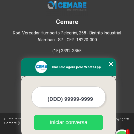
Cemare
Rod. Vereador Humberto Pelegrini, 268 - Distrito Industrial
Alambari - SP - CEP: 18220-000
(15) 3392-3865
Home
Olá! Fale agora pelo WhatsApp.
Empresa
Missão
Serviços
Contato
Mapa do site
Mais Serviços
O inteiro teor deste site está sujeito à proteção de direitos autorais. Copyright©
Iniciar conversa
Cemare (Lei 9610 de 19/02/1998)
1