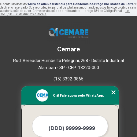
O conteúdo do texto "
Muro de Alta Resistência para Condomínios Preço Rio Grande da Serra
" é
de direito reservado. Sua reprodução, parcial ou total, mesmo citando nossos links, é proibida sem
a autorização do autor. Crime de violação de direito autoral – artigo 184 do Código Penal –
Lei
9610/98 - Lei de direitos autorais
.
Cemare
Rod. Vereador Humberto Pelegrini, 268 - Distrito Industrial
Alambari - SP - CEP: 18220-000
(15) 3392-3865
Home
Olá! Fale agora pelo WhatsApp.
Empresa
Missão
Serviços
Contato
Mapa do site
Mais Serviços