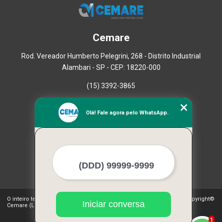
Cemare
Rod. Vereador Humberto Pelegrini, 268 - Distrito Industrial
Alambari - SP - CEP: 18220-000
(15) 3392-3865
Home
Olá! Fale agora pelo WhatsApp.
Empresa
Missão
Serviços
Contato
Mapa do site
Mais Serviços
O inteiro teor deste site está sujeito à proteção de direitos autorais. Copyright©
Iniciar conversa
Cemare (Lei 9610 de 19/02/1998)
1