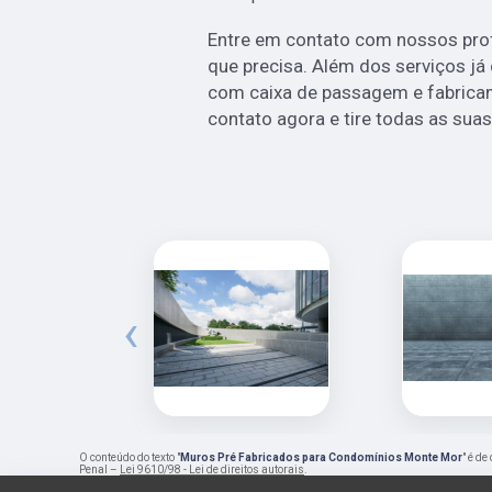
Entre em contato com nossos prof
que precisa. Além dos serviços j
com caixa de passagem e fabrican
contato agora e tire todas as sua
‹
O conteúdo do texto "
Muros Pré Fabricados para Condomínios Monte Mor
" é de
Penal –
Lei 9610/98 - Lei de direitos autorais
.