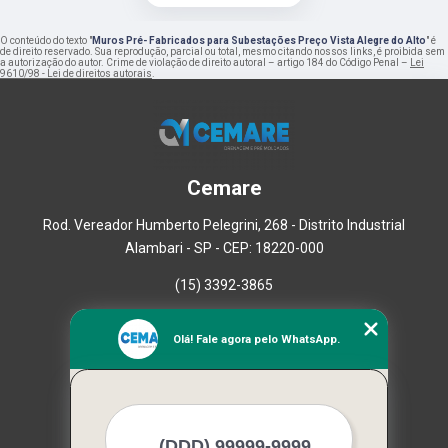
O conteúdo do texto "
Muros Pré- Fabricados para Subestações Preço Vista Alegre do Alto
" é
de direito reservado. Sua reprodução, parcial ou total, mesmo citando nossos links, é proibida sem
a autorização do autor. Crime de violação de direito autoral – artigo 184 do Código Penal –
Lei
9610/98 - Lei de direitos autorais
.
Cemare
Rod. Vereador Humberto Pelegrini, 268 - Distrito Industrial
Alambari - SP - CEP: 18220-000
(15) 3392-3865
Home
Olá! Fale agora pelo WhatsApp.
Empresa
Missão
Serviços
Contato
Mapa do site