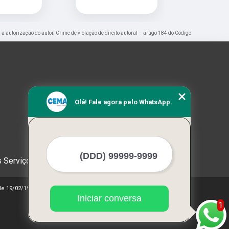
 a autorização do autor. Crime de violação de direito autoral – artigo 184 do Código
Olá! Fale agora pelo WhatsApp.
 Serviços
 de 19/02/1998)
Iniciar conversa
1