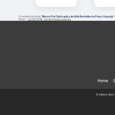
O conteúdo do texto "
Muros Pré Fabricados de Alta Resistência Preço Guarujá
"
Penal –
Lei 9610/98 - Lei de direitos autorais
.
Home
O inteiro teor