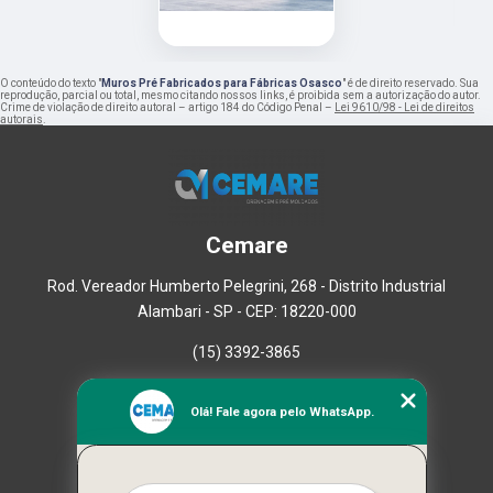
O conteúdo do texto "
Muros Pré Fabricados para Fábricas Osasco
" é de direito reservado. Sua
reprodução, parcial ou total, mesmo citando nossos links, é proibida sem a autorização do autor.
Crime de violação de direito autoral – artigo 184 do Código Penal –
Lei 9610/98 - Lei de direitos
autorais
.
Cemare
Rod. Vereador Humberto Pelegrini, 268 - Distrito Industrial
Alambari - SP - CEP: 18220-000
(15) 3392-3865
Home
Olá! Fale agora pelo WhatsApp.
Empresa
Missão
Serviços