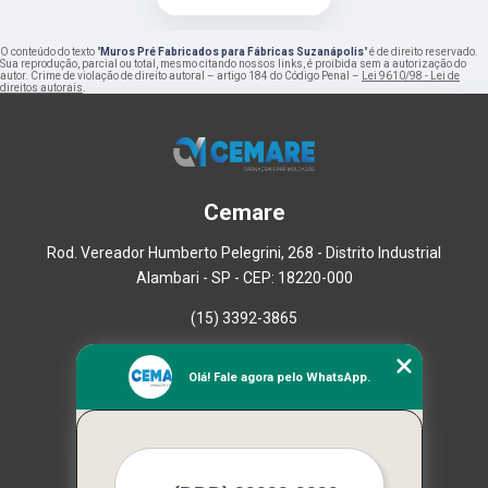
O conteúdo do texto "
Muros Pré Fabricados para Fábricas Suzanápolis
" é de direito reservado.
Sua reprodução, parcial ou total, mesmo citando nossos links, é proibida sem a autorização do
autor. Crime de violação de direito autoral – artigo 184 do Código Penal –
Lei 9610/98 - Lei de
direitos autorais
.
Cemare
Rod. Vereador Humberto Pelegrini, 268 - Distrito Industrial
Alambari - SP - CEP: 18220-000
(15) 3392-3865
Home
Olá! Fale agora pelo WhatsApp.
Empresa
Missão
Serviços
Contato
Mapa do site