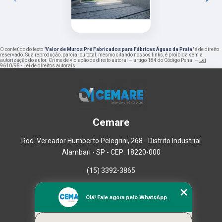
O conteúdo do texto "
Valor de Muros Pré Fabricados para Fábricas Águas da Prata
" é de direito
reservado. Sua reprodução, parcial ou total, mesmo citando nossos links, é proibida sem a
autorização do autor. Crime de violação de direito autoral – artigo 184 do Código Penal –
Lei
9610/98 - Lei de direitos autorais
.
Cemare
Rod. Vereador Humberto Pelegrini, 268 - Distrito Industrial
Alambari - SP - CEP: 18220-000
(15) 3392-3865
Home
Olá! Fale agora pelo WhatsApp.
Empresa
Missão