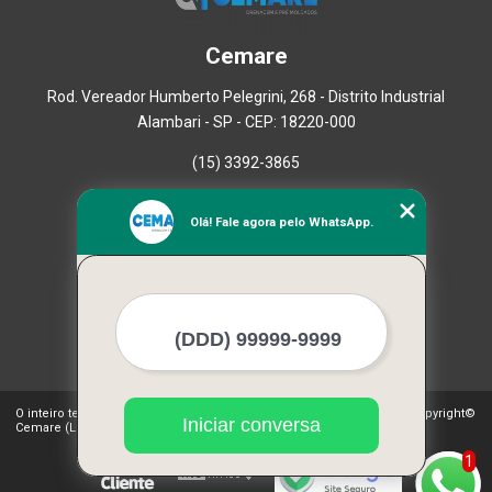
Cemare
Rod. Vereador Humberto Pelegrini, 268 - Distrito Industrial
Alambari - SP - CEP: 18220-000
(15) 3392-3865
Home
Olá! Fale agora pelo WhatsApp.
Empresa
Missão
Serviços
Contato
Mapa do site
Mais Serviços
O inteiro teor deste site está sujeito à proteção de direitos autorais. Copyright©
Iniciar conversa
Cemare (Lei 9610 de 19/02/1998)
1