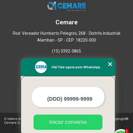
Cemare
Rod. Vereador Humberto Pelegrini, 268 - Distrito Industrial
Alambari - SP - CEP: 18220-000
(15) 3392-3865
Home
Olá! Fale agora pelo WhatsApp.
Empresa
Missão
Serviços
Contato
Mapa do site
Mais Serviços
O inteiro teor deste site está sujeito à proteção de direitos autorais. Copyright©
Iniciar conversa
Cemare (Lei 9610 de 19/02/1998)
1