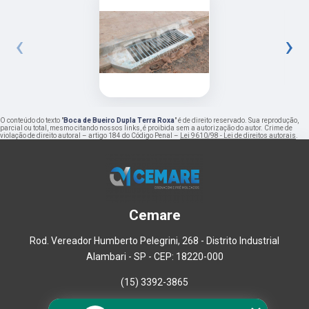
‹
›
O conteúdo do texto "
Boca de Bueiro Dupla Terra Roxa
" é de direito reservado. Sua reprodução,
parcial ou total, mesmo citando nossos links, é proibida sem a autorização do autor. Crime de
violação de direito autoral – artigo 184 do Código Penal –
Lei 9610/98 - Lei de direitos autorais
.
Cemare
Rod. Vereador Humberto Pelegrini, 268 - Distrito Industrial
Alambari - SP - CEP: 18220-000
(15) 3392-3865
Home