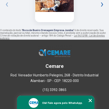
‹
›
O conteúdo do texto "
Boca de Bueiro Drenagem Empresa Jundiaí
" é de direito reservado. Sua
reprodução, parcial ou total, mesmo citando nossos links, é proibida sem a autorização do autor.
Crime de violação de direito autoral – artigo 184 do Código Penal –
Lei 9610/98 - Lei de direitos
autorais
.
Cemare
Rod. Vereador Humberto Pelegrini, 268 - Distrito Industrial
Alambari - SP - CEP: 18220-000
(15) 3392-3865
Home
Olá! Fale agora pelo WhatsApp.
Empresa