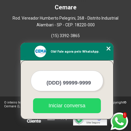
Cemare
Rod. Vereador Humberto Pelegrini, 268 - Distrito Industrial
Alambari - SP - CEP: 18220-000
(15) 3392-3865
Home
Olá! Fale agora pelo WhatsApp.
Empresa
Missão
Serviços
Contato
Mapa do site
Mais Serviços
O inteiro teor deste site está sujeito à proteção de direitos autorais. Copyright©
Iniciar conversa
Cemare (Lei 9610 de 19/02/1998)
1