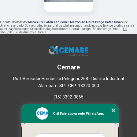
O conteúdo do texto "
Muros Pré Fabricado com 3 Metros de Altura Preço Catanduva
" é de
direito reservado. Sua reprodução, parcial ou total, mesmo citando nossos links, é proibida sem a
autorização do autor. Crime de violação de direito autoral – artigo 184 do Código Penal –
Lei
9610/98 - Lei de direitos autorais
.
Cemare
Rod. Vereador Humberto Pelegrini, 268 - Distrito Industrial
Alambari - SP - CEP: 18220-000
(15) 3392-3865
Home
Olá! Fale agora pelo WhatsApp.
Empresa
Missão
Serviços
Contato